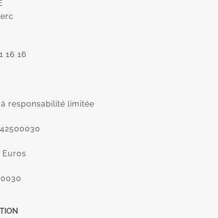
E
lerc
1 16 16
à responsabilité limitée
9242500030
0 Euros
00030
ATION